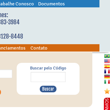
rabalhe Conosco
Documentos
nes:
883-3984
98128-8448
anciamentos
Contato
Buscar pelo Código