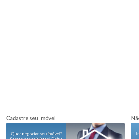
Cadastre seu Imóvel
Não
Quer negociar seu imóvel?
I
Somos especialistas! Deixe