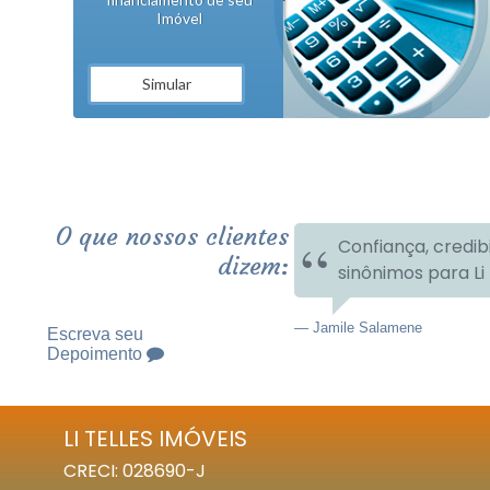
Imóvel
Simular
O que nossos clientes
Confiança, credib
dizem:
sinônimos para Li 
Jamile Salamene
Escreva seu
Depoimento
LI TELLES IMÓVEIS
CRECI: 028690-J