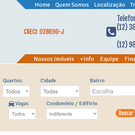
Home
Quem Somos
Localização
T
Telefo
(12) 3
CRECI: 028690-J
(12) 
Nossos Imóveis
+Info
Equipe
Fin
l
Quartos:
Cidade
Bairro
Escolha
Vagas
Condomínio / Edifício