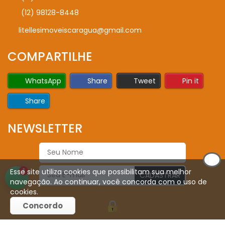
(12) 98128-8448
litellesimoveiscaragua@gmail.com
COMPARTILHE
WhatsApp
Share
Tweet
Pin it
Share
NEWSLETTER
Esse site utiliza cookies que possibilitam sua melhor
1
CADASTRAR
navegação. Ao continuar, você concorda com o uso de
cookies.
Concordo