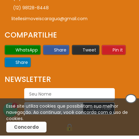
(12) 98128-8448
litellesimoveiscaragua@gmail.com
COMPARTILHE
WhatsApp
Share
Tweet
Pin it
Share
NEWSLETTER
Esse site utiliza cookies que possibilitam sua melhor
1
CADASTRAR
navegação. Ao continuar, você concorda com o uso de
cookies.
Concordo