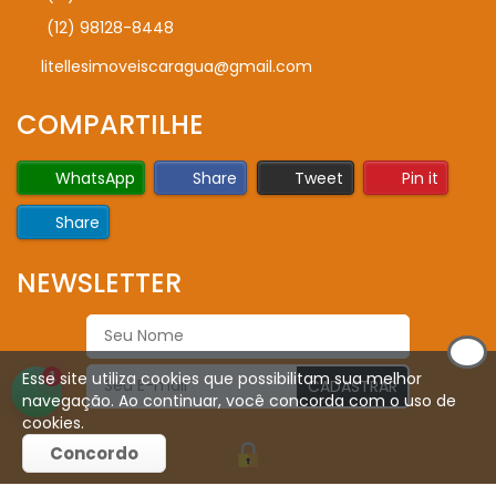
(12) 98128-8448
litellesimoveiscaragua@gmail.com
COMPARTILHE
WhatsApp
Share
Tweet
Pin it
Share
NEWSLETTER
Esse site utiliza cookies que possibilitam sua melhor
1
CADASTRAR
navegação. Ao continuar, você concorda com o uso de
cookies.
Concordo