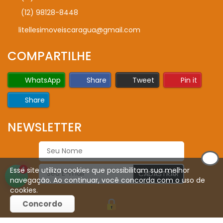
(12) 98128-8448
litellesimoveiscaragua@gmail.com
COMPARTILHE
WhatsApp
Share
Tweet
Pin it
Share
NEWSLETTER
Esse site utiliza cookies que possibilitam sua melhor
1
CADASTRAR
navegação. Ao continuar, você concorda com o uso de
cookies.
Concordo