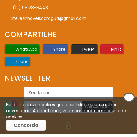
(12) 98128-8448
litellesimoveiscaragua@gmail.com
COMPARTILHE
WhatsApp
Share
Tweet
Pin it
Share
NEWSLETTER
Esse site utiliza cookies que possibilitam sua melhor
1
CADASTRAR
navegação. Ao continuar, você concorda com o uso de
cookies.
Concordo