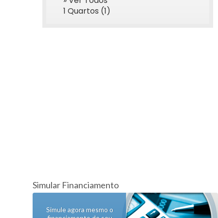
» Ver Todos
1 Quartos (1)
Simular Financiamento
Simule agora mesmo o
financiamento de seu