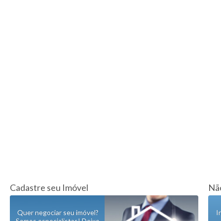
Cadastre seu Imóvel
Não
Quer negociar seu imóvel?
I
Somos especialistas! Deixe