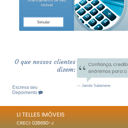
Imóvel
Simular
O que nossos clientes
Confiança, credib
dizem:
sinônimos para Li 
Jamile Salamene
Escreva seu
Depoimento
LI TELLES IMÓVEIS
CRECI: 028690-J