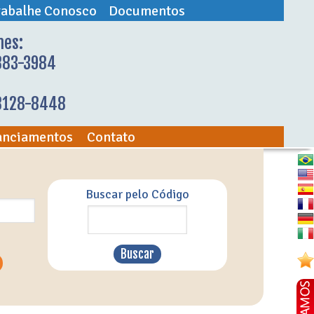
rabalhe Conosco
Documentos
nes:
883-3984
98128-8448
anciamentos
Contato
Buscar pelo Código