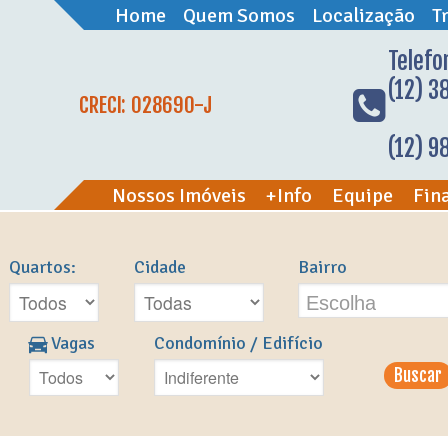
Home
Quem Somos
Localização
T
Telefo
(12) 3
CRECI: 028690-J
(12) 
Nossos Imóveis
+Info
Equipe
Fin
l
Quartos:
Cidade
Bairro
Escolha
Vagas
Condomínio / Edifício