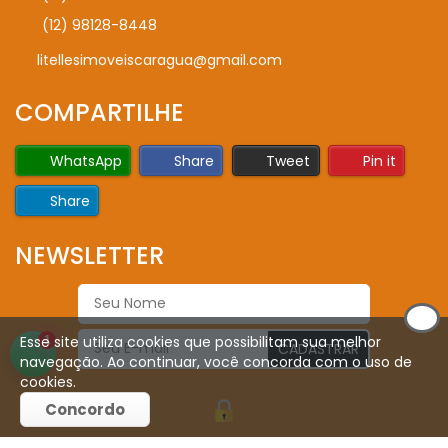
(12) 98128-8448
litellesimoveiscaragua@gmail.com
COMPARTILHE
WhatsApp
Share
Tweet
Pin it
Share
NEWSLETTER
Esse site utiliza cookies que possibilitam sua melhor
1
CADASTRAR
navegação. Ao continuar, você concorda com o uso de
cookies.
Concordo