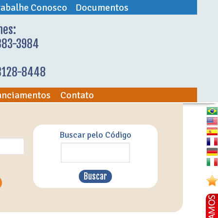
rabalhe Conosco
Documentos
nes:
883-3984
98128-8448
anciamentos
Contato
Buscar pelo Código