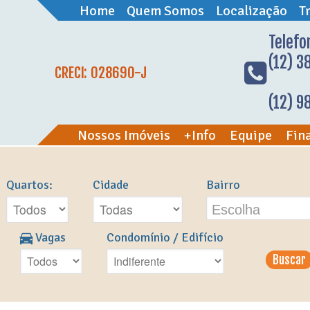
Home
Quem Somos
Localização
T
Telefo
(12) 3
CRECI: 028690-J
(12) 
Nossos Imóveis
+Info
Equipe
Fin
l
Quartos:
Cidade
Bairro
Escolha
Vagas
Condomínio / Edifício