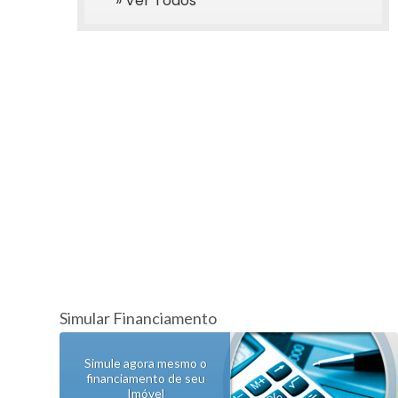
» Ver Todos
Simular Financiamento
Simule agora mesmo o
financiamento de seu
Imóvel