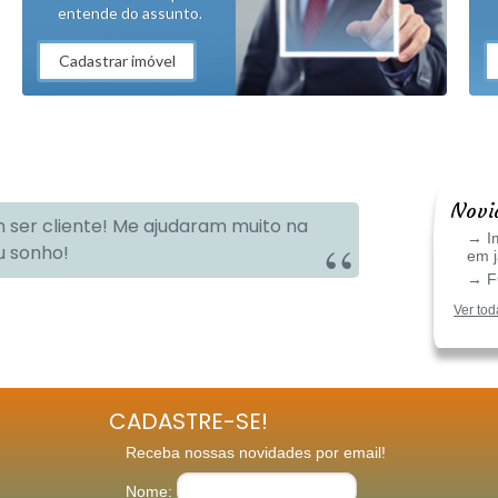
entende do assunto.
Cadastrar imóvel
Novi
 ser cliente! Me ajudaram muito na
→ Im
u sonho!
em 
→ FG
Ver tod
CADASTRE-SE!
Receba nossas novidades por email!
Nome: