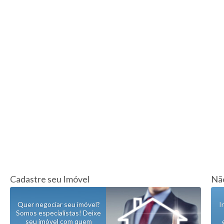
Cadastre seu Imóvel
Não
Quer negociar seu imóvel?
I
Somos especialistas! Deixe
seu imóvel com quem