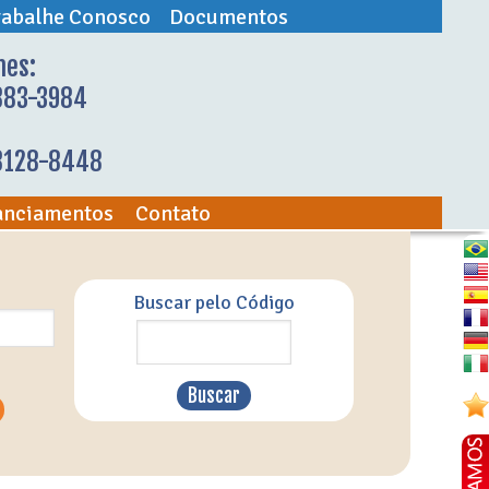
rabalhe Conosco
Documentos
nes:
883-3984
98128-8448
anciamentos
Contato
Buscar pelo Código