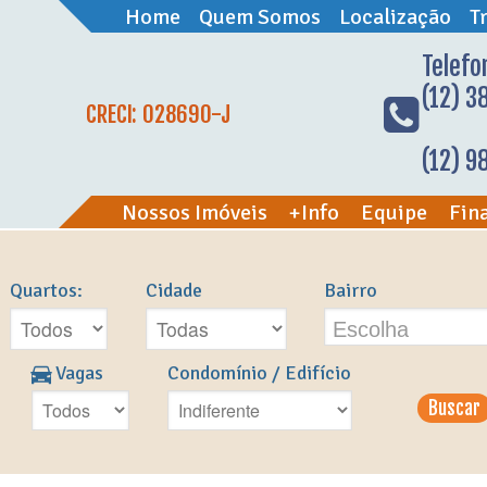
Home
Quem Somos
Localização
T
Telefo
(12) 3
CRECI: 028690-J
(12) 
Nossos Imóveis
+Info
Equipe
Fin
l
Quartos:
Cidade
Bairro
Escolha
Vagas
Condomínio / Edifício