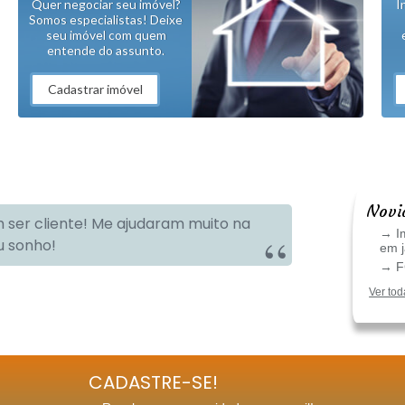
Quer negociar seu imóvel?
I
Somos especialistas! Deixe
seu imóvel com quem
entende do assunto.
Cadastrar imóvel
Novi
 ser cliente! Me ajudaram muito na
→ Im
u sonho!
em 
→ FG
Ver tod
CADASTRE-SE!